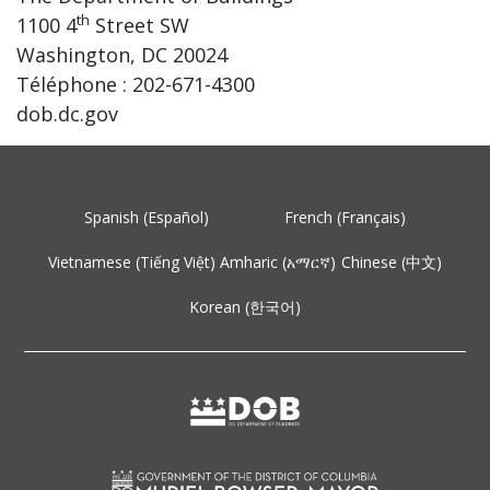
th
1100 4
Street SW
Washington, DC 20024
Téléphone : 202-671-4300
dob.dc.gov
Spanish (Español)
French (Français)
Vietnamese (Tiếng Việt)
Amharic (አማርኛ)
Chinese (中文)
Korean (한국어)